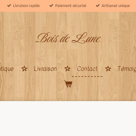
Livraison rapide
Paiement sécurisé
Artisanat unique
Bois de Lune
tique
Livraison
Contact
Témoi